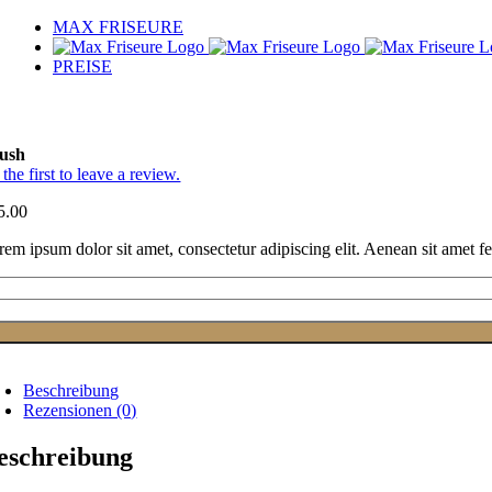
Zum
MAX FRISEURE
Inhalt
springen
PREISE
are With Your Friends!
ush
the first to leave a review.
5.00
rem ipsum dolor sit amet, consectetur adipiscing elit. Aenean sit amet 
ush
nge
Beschreibung
Rezensionen (0)
eschreibung