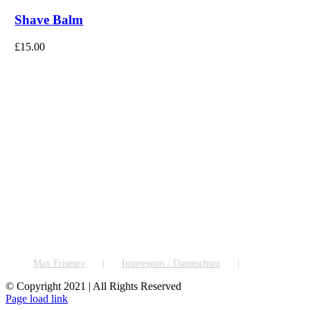
Shave Balm
£
15.00
Max Friseure
Impressum / Datenschutz
© Copyright 2021 | All Rights Reserved
Facebook
Instagram
Page load link